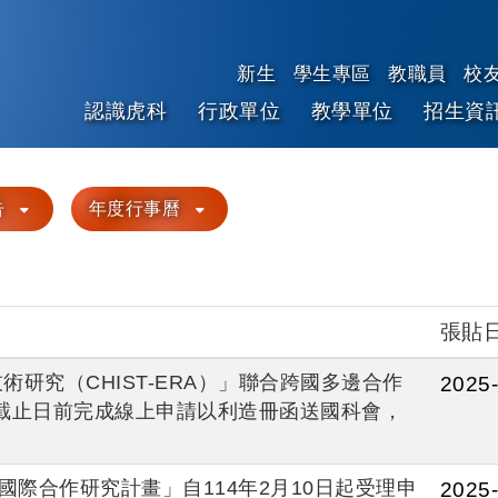
新生
學生專區
教職員
校
認識虎科
行政單位
教學單位
招生資
跳到主要內容
告
年度行事曆
張貼
研究（CHIST-ERA）」聯合跨國多邊合作
2025-
請截止日前完成線上申請以利造冊函送國科會，
國際合作研究計畫」自114年2月10日起受理申
2025-