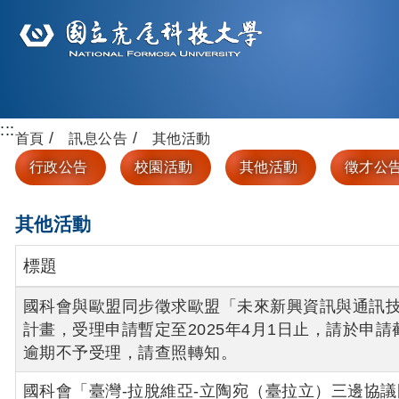
:::
首頁
訊息公告
其他活動
行政公告
校園活動
其他活動
徵才公
其他活動
標題
國科會與歐盟同步徵求歐盟「未來新興資訊與通訊技術
計畫，受理申請暫定至2025年4月1日止，請於申
逾期不予受理，請查照轉知。
國科會「臺灣-拉脫維亞-立陶宛（臺拉立）三邊協議