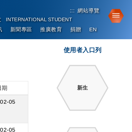
:::
網站導覽
Toggle
友
INTERNATIONAL STUDENT
訊
新聞專區
推廣教育
捐贈
EN
使用者入口列
日期
新生
02-05
02-05