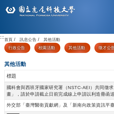
:::
首頁
訊息公告
其他活動
行政公告
校園活動
其他活動
徵才公
其他活動
標題
國科會與西班牙國家研究署（NSTC-AEI）共同徵求
畫」，請於申請截止日前完成線上申請以利造冊函
外交部「臺灣醫衛貢獻網」及「新南向政策資訊平臺」