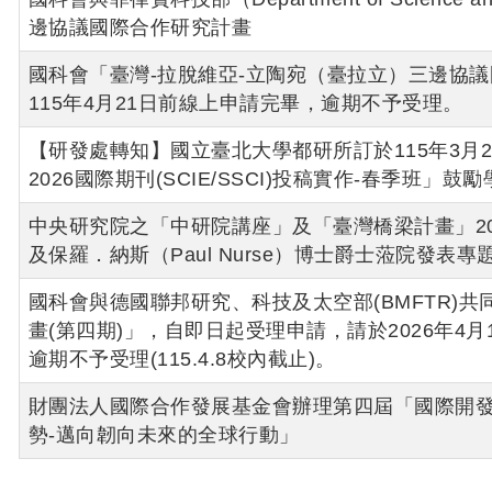
邊協議國際合作研究計畫
國科會「臺灣-拉脫維亞-立陶宛（臺拉立）三邊協
115年4月21日前線上申請完畢，逾期不予受理。
【研發處轉知】國立臺北大學都研所訂於115年3月
2026國際期刊(SCIE/SSCI)投稿實作-春季班」
中央研究院之「中研院講座」及「臺灣橋梁計畫」2
及保羅．納斯（Paul Nurse）博士爵士蒞院發表專
國科會與德國聯邦研究、科技及太空部(BMFTR)共
畫(第四期)」，自即日起受理申請，請於2026年4
逾期不予受理(115.4.8校內截止)。
財團法人國際合作發展基金會辦理第四屆「國際開發援
勢-邁向韌向未來的全球行動」