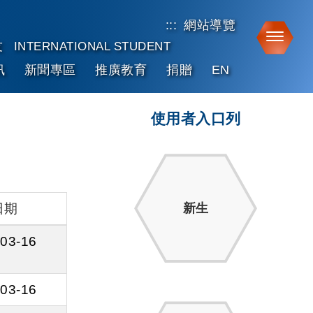
:::
網站導覽
Toggle
友
INTERNATIONAL STUDENT
訊
新聞專區
推廣教育
捐贈
EN
使用者入口列
日期
新生
03-16
03-16