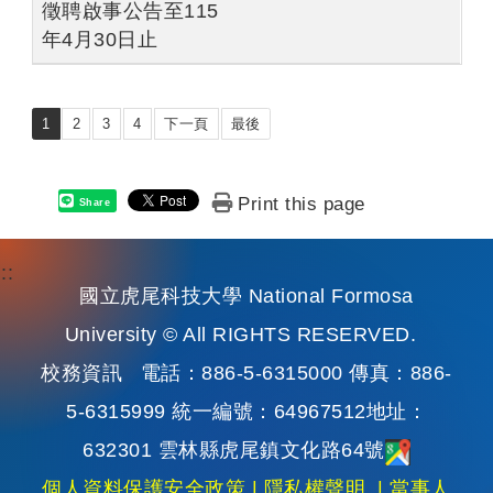
徵聘啟事公告至115
年4月30日止
1
2
3
4
下一頁
最後
Print this page
Share
:::
國立虎尾科技大學 National Formosa
University © All RIGHTS RESERVED.
校務資訊
電話：886-5-6315000 傳真：886-
5-6315999 統一編號：64967512地址：
632301 雲林縣虎尾鎮文化路64號
個人資料保護安全政策
|
隱私權聲明
|
當事人