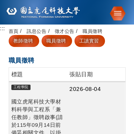
Toggle
:::
跳到主要內容
首頁
訊息公告
徵才公告
職員徵聘
教師徵聘
職員徵聘
工讀實習
職員徵聘
標題
張貼日期
工程學院
2026-08-04
國立虎尾科技大學材
料科學與工程系「兼
任教師」徵聘啟事(請
於115年09月14日前
備妥相關文件，以掛