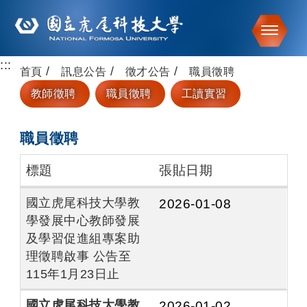
Toggle
:::
跳到主要內容
首頁
訊息公告
徵才公告
職員徵聘
教師徵聘
職員徵聘
工讀實習
職員徵聘
標題
張貼日期
國立虎尾科技大學教
2026-01-08
學發展中心教師發展
及學習促進組專案助
理徵聘啟事 公告至
115年1月23日止
國立虎尾科技大學教
2026-01-02