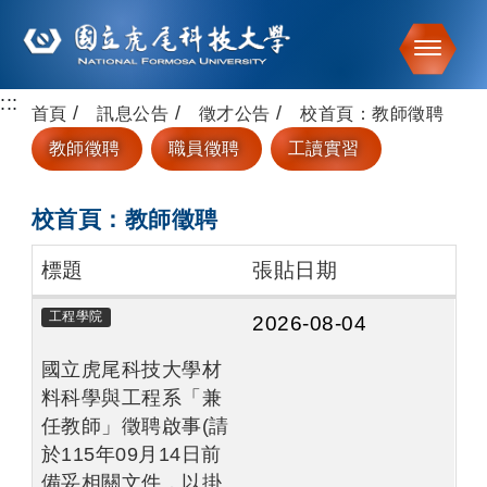
Toggle
:::
跳到主要內容
首頁
訊息公告
徵才公告
校首頁：教師徵聘
教師徵聘
職員徵聘
工讀實習
校首頁：教師徵聘
標題
張貼日期
工程學院
2026-08-04
國立虎尾科技大學材
料科學與工程系「兼
任教師」徵聘啟事(請
於115年09月14日前
備妥相關文件，以掛