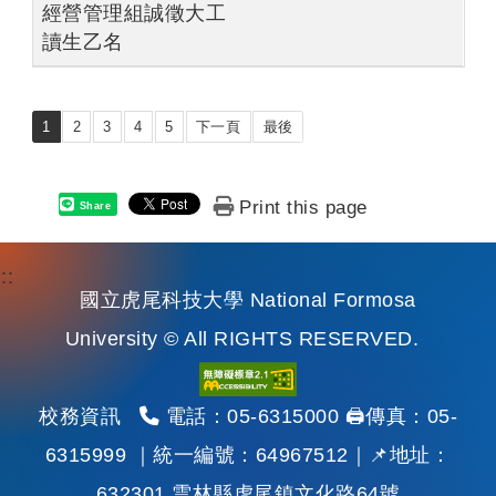
經營管理組誠徵大工
讀生乙名
1
2
3
4
5
下一頁
最後
Print this page
Share
:::
國立虎尾科技大學 National Formosa
University © All RIGHTS RESERVED.
電話：
校務資訊
電話：05-6315000 🖨️傳真：05-
6315999 ｜統一編號：64967512｜
📌
地址：
632301 雲林縣虎尾鎮文化路64號