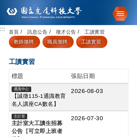
Toggle
:::
跳到主要內容
首頁
訊息公告
徵才公告
工讀實習
教師徵聘
職員徵聘
工讀實習
工讀實習
標題
張貼日期
通識中心
2026-08-03
【誠徵
115-1
通識教育
名人講座
CA
數名】
主計室
2026-07-30
主計室大工讀生招募
公告
【
可立即上班者