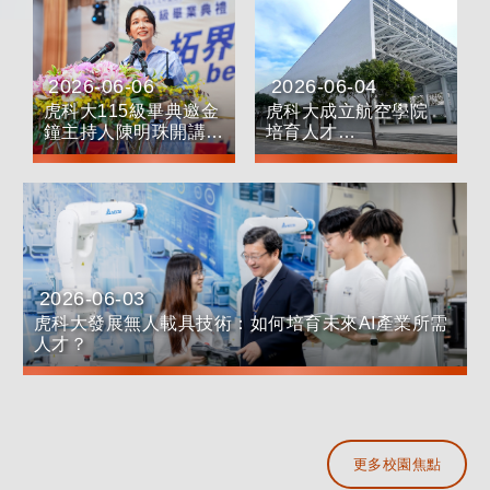
2026-06-06
2026-06-04
日期：
日期：
虎科大115級畢典邀金
虎科大成立航空學院
鐘主持人陳明珠開講
培育人才
勉畢業生先勇敢、再完
美
2026-06-03
日期：
虎科大發展無人載具技術：如何培育未來AI產業所需
人才？
更多校園焦點