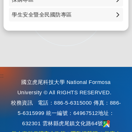
科研採購招標資訊公告
學生安全暨全民國防專區
政府電子採購網
兵役資訊
綠色生活資訊網
全民國防教育、防治學生藥物濫用資源網
防治學生藥物濫用資源網
防制（校園）霸凌專區
:::
國立虎尾科技大學 National Formosa
165 全民防騙網
University © All RIGHTS RESERVED.
校務資訊
電話：886-5-6315000 傳真：886-
詐騙防制專區
5-6315999 統一編號：64967512地址：
交通安全月
632301 雲林縣虎尾鎮文化路64號