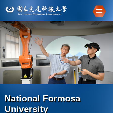
Toggle
跳到主要內容
National Formosa
University