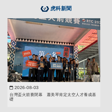
虎科新聞
2026-08-03
日期：
台灣盃火箭賽閉幕 蕭美琴肯定太空人才養成基
礎