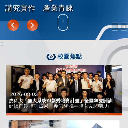
講究實作 產業青睞
往下導覽
:::
校園焦點
2026-08-03
日期：
虎科大「無人系統AI
新秀培育計畫」全國率先開訓
延續前期培訓成果 產官學攜手培育
AI
即戰力