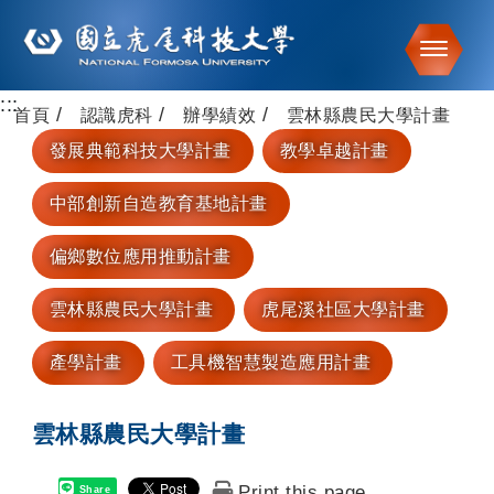
Toggle
:::
跳到主要內容
首頁
認識虎科
辦學績效
雲林縣農民大學計畫
發展典範科技大學計畫
教學卓越計畫
中部創新自造教育基地計畫
偏鄉數位應用推動計畫
雲林縣農民大學計畫
虎尾溪社區大學計畫
產學計畫
工具機智慧製造應用計畫
雲林縣農民大學計畫
Print this page
Share