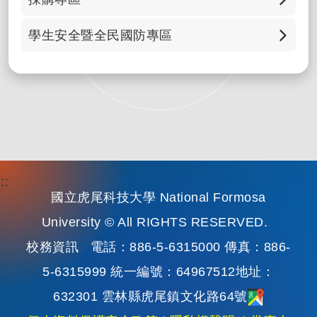
科研採購招標資訊公告
學生安全暨全民國防專區
政府電子採購網
兵役資訊
綠色生活資訊網
全民國防教育、防治學生藥物濫用資源網
防治學生藥物濫用資源網
防制（校園）霸凌專區
:::
國立虎尾科技大學 National Formosa
165 全民防騙網
University © All RIGHTS RESERVED.
校務資訊
電話：886-5-6315000 傳真：886-
詐騙防制專區
5-6315999 統一編號：64967512地址：
交通安全月
632301 雲林縣虎尾鎮文化路64號