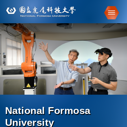
Toggle
跳到主要內容
National Formosa
University