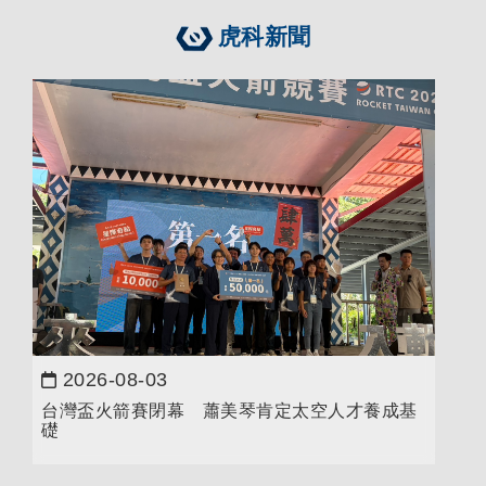
虎科新聞
2026-08-03
日期：
台灣盃火箭賽閉幕 蕭美琴肯定太空人才養成基
礎