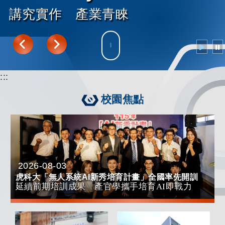
講究實作 產業青睞
往下導覽
:::
校園焦點
2026-08-03
日期：
虎科大「無人系統AI
新秀培育計畫」全國率先開訓
延續前期培訓成果 產官學攜手培育
AI
即戰力