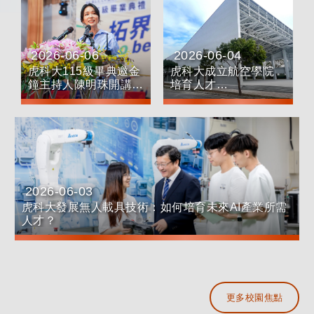
2026-06-06
2026-06-04
日期：
日期：
虎科大115級畢典邀金
虎科大成立航空學院
鐘主持人陳明珠開講
培育人才
勉畢業生先勇敢、再完
美
2026-06-03
日期：
虎科大發展無人載具技術：如何培育未來AI產業所需
人才？
更多校園焦點