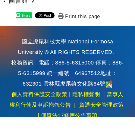
圖書館
Print this page
Share
:::
國立虎尾科技大學 National Formosa
University © All RIGHTS RESERVED.
校務資訊
電話：886-5-6315000 傳真：886-
5-6315999 統一編號：64967512地址：
632301 雲林縣虎尾鎮文化路64號
個人資料保護安全政策
|
隱私權聲明
|
當事人
權利行使及申訴抱怨公告
|
資通安全管理政策
|
個資法17條應公告事項