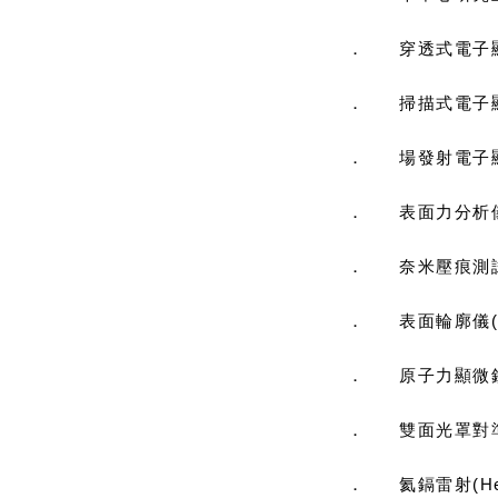
．
穿透式電子顯
．
掃描式電子顯
．
場發射電子顯
．
表面力分析儀
．
奈米壓痕測試儀
．
表面輪廓儀(
．
原子力顯微鏡
．
雙面光罩對準機(
．
氦鎘雷射(He