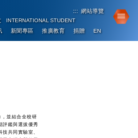
:::
網站導覽
Toggle
友
INTERNATIONAL STUDENT
訊
新聞專區
推廣教育
捐贈
EN
力，並結合全校研
期評鑑與選拔優秀
科技共同實驗室、