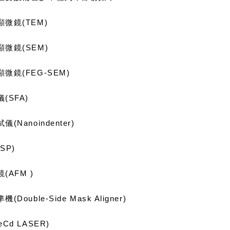
微鏡(TEM)
微鏡(SEM)
微鏡(FEG-SEM)
(SFA)
(Nanoindenter)
SP)
(AFM )
Double-Side Mask Aligner)
Cd LASER)