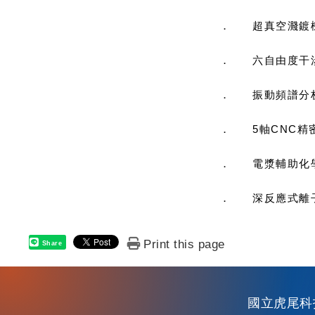
．
超真空濺鍍機(Ul
．
六自由度干涉儀(
．
振動頻譜分析儀(
．
5軸CNC精密刀
．
電漿輔助化學
．
深反應式離子蝕
Print this page
Share
國立虎尾科技大學