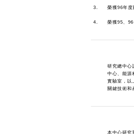
3.
榮獲96年
4.
榮獲95、
◆
研究重點
研究總中心
中心、能源
實驗室，以
關鍵技術和
◆ 研究重要設備
本中心研究