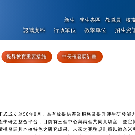
新生
學生專區
教職員
校
認識虎科
行政單位
教學單位
招生資
跳到主要內容
提昇教育重要措施
中長程發展計畫
正式成立於96年8月，為有效提供產業服務及提升師生研發能
產學研之整合平台，目前有三個中心與兩個共同實驗室，並定
積極發展具本校特色之研究成果。未來之完整規劃將以微奈米