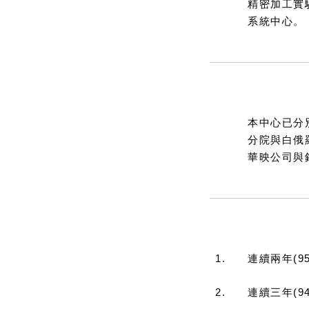
精密加工實
系統中心。
◆
產學合作伙伴
本中心已分
分院與白俄
華映公司與
◆
研究績效
1.
連續兩年(
2.
連續三年(9