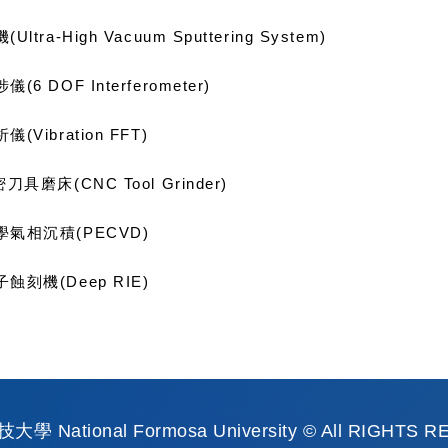
tra-High Vacuum Sputtering System)
6 DOF Interferometer)
Vibration FFT)
具磨床(CNC Tool Grinder)
氣相沉積(PECVD)
刻機(Deep RIE)
 National Formosa University © All RIGHTS 