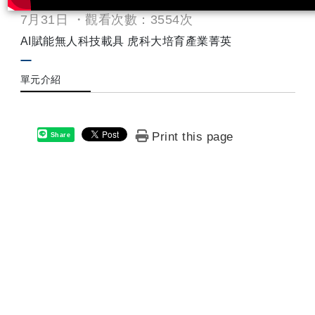
7月31日 ・觀看次數：3554次
AI賦能無人科技載具 虎科大培育產業菁英
單元介紹
Print this page
Share