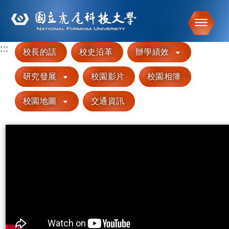
Toggle
:::
校長的話
校史沿革
辦學績效
跳到主要內容
研究發展
校園影片
校園相簿
校園地圖
交通資訊