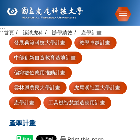
Toggle
:::
跳到主要內容
首頁
認識虎科
辦學績效
產學計畫
發展典範科技大學計畫
教學卓越計畫
中部創新自造教育基地計畫
偏鄉數位應用推動計畫
雲林縣農民大學計畫
虎尾溪社區大學計畫
產學計畫
工具機智慧製造應用計畫
產學計畫
Print this page
Share