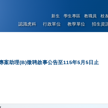
新生
學生專區
教職員
校
認識虎科
行政單位
教學單位
招生資
跳到主要內容
助理(B)徵聘啟事公告至115年5月5日止