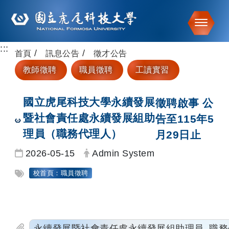
Toggle
:::
跳到主要內容
首頁
訊息公告
徵才公告
教師徵聘
職員徵聘
工讀實習
徵聘啟事 公
國立虎尾科技大學永續發展
告至115年5
暨社會責任處永續發展組助
月29日止
理員（職務代理人）
日期：
發布者：
2026-05-15
Admin System
標籤：
校首頁：職員徵聘
永續發展暨社會責任處永續發展組助理員_職務代