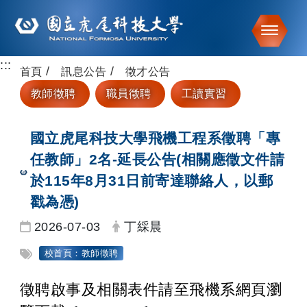
Toggle
:::
跳到主要內容
首頁
訊息公告
徵才公告
教師徵聘
職員徵聘
工讀實習
國立虎尾科技大學飛機工程系徵聘「專
任教師」2名-延長公告(相關應徵文件請
於115年8月31日前寄達聯絡人，以郵
戳為憑)
日期：
發布者：
2026-07-03
丁綵晨
標籤：
校首頁：教師徵聘
徵聘啟事及相關表件請至飛機系網頁瀏