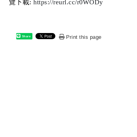
覽下載:
https://reurl.cc/r0WODy
Print this page
Share