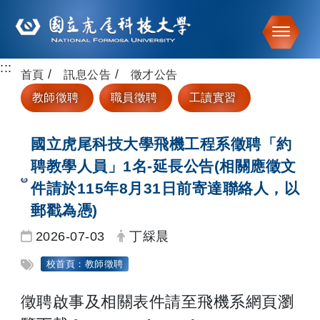
Toggle
:::
跳到主要內容
首頁
訊息公告
徵才公告
教師徵聘
職員徵聘
工讀實習
國立虎尾科技大學飛機工程系徵聘「約
聘教學人員」1名-延長公告(相關應徵文
件請於115年8月31日前寄達聯絡人，以
郵戳為憑)
日期：
發布者：
2026-07-03
丁綵晨
標籤：
校首頁：教師徵聘
徵聘啟事及相關表件請至飛機系網頁瀏