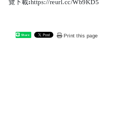
覽下載
:
https://reurl.cc/Wb9KD5
Print this page
Share