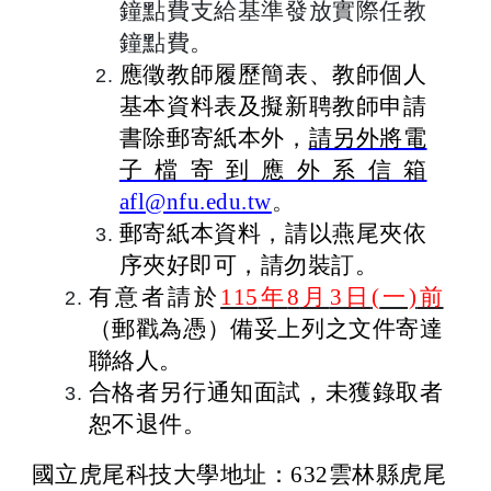
鐘點費支給基準發放實際任教
鐘點費。
應徵教師履歷簡表、教師個人
基本資料表及擬新聘教師申請
書除郵寄紙本外，
請另外將電
子檔寄到應外系信箱
afl@nfu.edu.tw
。
郵寄紙本資料，請以燕尾夾依
序夾好即可，請勿裝訂。
有意者請於
115
年
8
月
3
日
(
一)
前
（郵戳為憑）備妥上列之文件寄達
聯絡人。
合格者另行通知面試，未獲錄取者
恕不退件。
國立虎尾科技大學地址：
632
雲林縣虎尾