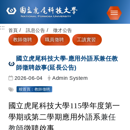
Toggle
:::
跳到主要內容
首頁
訊息公告
徵才公告
教師徵聘
職員徵聘
工讀實習
國立虎尾科技大學-應用外語系兼任教
師徵聘啟事(延長公告)
日期：
發布者：
2026-06-04
Admin System
標籤：
校首頁：教師徵聘
國立虎尾科技大學115學年度第一
學期或第二學期應用外語系
兼任
教師
徵聘啟事