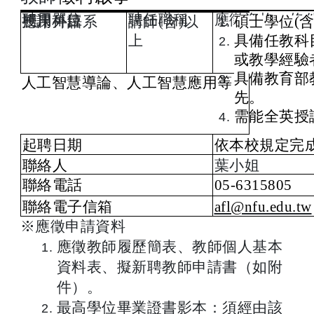
聘用單位
聘任職稱
應徵資格、條
授課科目
應用外語系
講師
(
含
)
以
碩士學位
(
上
具備任教科
或教學經驗
具備教育部
人工智慧導論、人工智慧應用等
先。
需能全英授
起聘日期
依本校規定完
聯絡人
葉小姐
聯絡電話
05-6315805
聯絡電子信箱
afl@nfu.edu.tw
※應徵申請資料
應徵教師履歷簡表、教師個人基本
資料表、擬新聘教師申請書（如附
件）。
最高學位畢業證書影本：須經由該