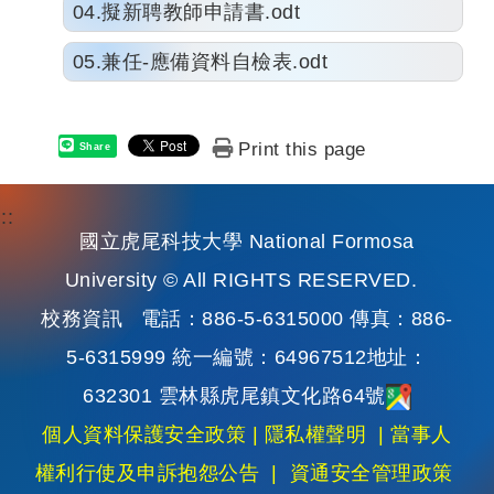
04.擬新聘教師申請書.odt
05.兼任-應備資料自檢表.odt
Print this page
Share
:::
國立虎尾科技大學 National Formosa
University © All RIGHTS RESERVED.
校務資訊
電話：886-5-6315000 傳真：886-
5-6315999 統一編號：64967512地址：
632301 雲林縣虎尾鎮文化路64號
個人資料保護安全政策
|
隱私權聲明
|
當事人
權利行使及申訴抱怨公告
|
資通安全管理政策