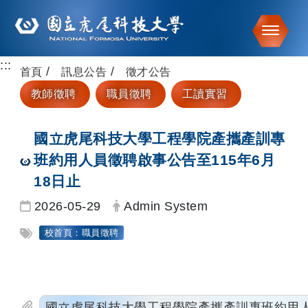
Toggle
:::
跳到主要內容
首頁
訊息公告
徵才公告
教師徵聘
職員徵聘
工讀實習
國立虎尾科技大學工程學院產攜產訓專
班約用人員徵聘啟事公告至115年6月
18日止
日期：
發布者：
2026-05-29
Admin System
標籤：
校首頁：職員徵聘
國立虎尾科技大學工程學院產攜產訓專班約用人員