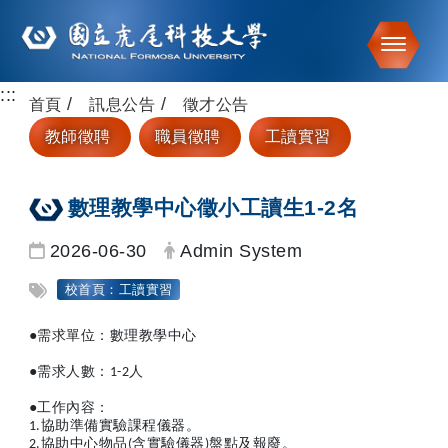
Toggle
:::
跳到主要內容
首頁
訊息公告
徵才公告
教師徵聘
職員徵聘
工讀實習
數理教學中心徵小工讀生1-2名
日期：
發布者：
2026-06-30
Admin System
標籤：
校首頁：工讀實習
●
需求單位：數理教學中心
●
需求人數：1-2人
●
工作內容：
1.
協助準備實驗課程儀器。
2.
協助中心物品(含實驗儀器)盤點及報廢。