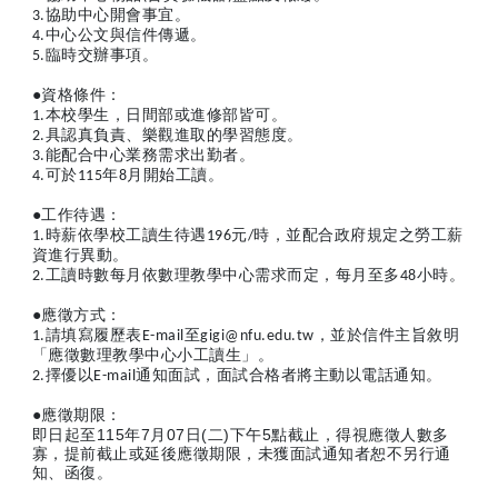
3.
協助中心開會事宜。
4.
中心公文與信件傳遞。
5.
臨時交辦事項。
●
資格條件：
1.
本校學生，日間部或進修部皆可。
2.
具認真負責、樂觀進取的學習態度。
3.
能配合中心業務需求出勤者。
4.
可於115年8月開始工讀。
●
工作待遇：
1.
時薪依學校工讀生待遇196元/時，並配合政府規定之勞工薪
資進行異動。
2.
工讀時數每月依數理教學中心需求而定，每月至多48小時。
●
應徵方式：
1.
請填寫履歷表E-mail至gigi@nfu.edu.tw，並於信件主旨敘明
「應徵數理教學中心小工讀生」。
2.
擇優以E-mail通知面試，面試合格者將主動以電話通知。
●
應徵期限：
即日起至115年7月07日(二)下午5點截止，得視應徵人數多
寡，提前截止或延後應徵期限，未獲面試通知者恕不另行通
知、函復。