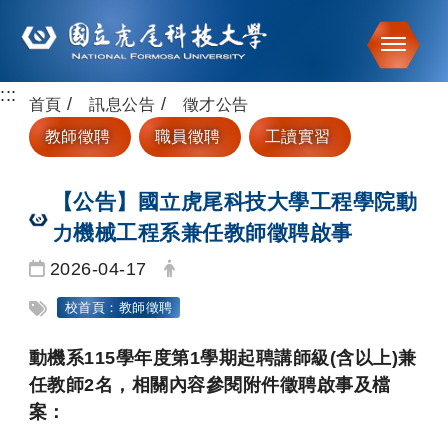
Toggle
:::
跳到主要內容
首頁
訊息公告
徵才公告
教師徵聘
職員徵聘
工讀實習
【公告】國立虎尾科技大學工程學院動
力機械工程系兼任教師徵聘啟事
日期：
發布者：
2026-04-17
標籤：
校首頁：教師徵聘
動機系115學年度第1學期起聘講師級(含以上)
兼
任教師2名，相關內容參閱附件徵聘啟事及檔
案：