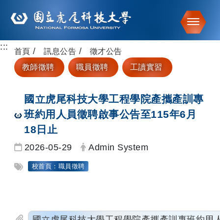
Toggle
:::
跳到主要內容
首頁
訊息公告
徵才公告
教師徵聘
職員徵聘
工讀實習
國立虎尾科技大學工程學院產攜產訓專
班約用人員徵聘啟事公告至115年6月
18日止
日期：
發布者：
2026-05-29
Admin System
標籤：
校首頁：職員徵聘
國立虎尾科技大學工程學院產攜產訓專班約用人員