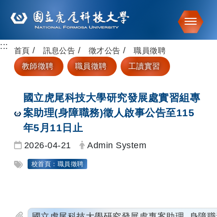
Toggle
:::
跳到主要內容
首頁
訊息公告
徵才公告
職員徵聘
教師徵聘
職員徵聘
工讀實習
國立虎尾科技大學研究發展處實習組專
案助理(身障職務)徵人啟事公告至115
年5月11日止
日期：
發布者：
2026-04-21
Admin System
標籤：
校首頁：職員徵聘
國立虎尾科技大學研究發展處專案助理_身障職務_