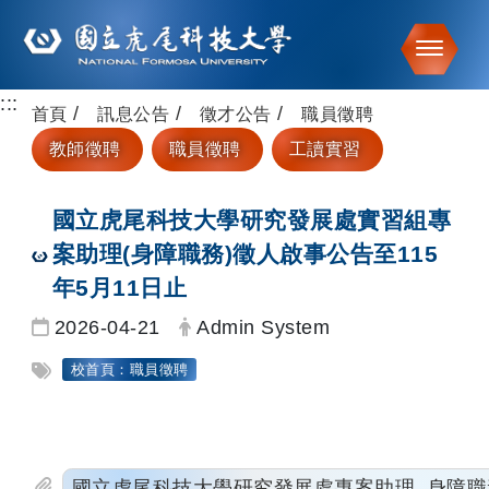
Toggle
:::
跳到主要內容
首頁
訊息公告
徵才公告
職員徵聘
教師徵聘
職員徵聘
工讀實習
國立虎尾科技大學研究發展處實習組專
案助理(身障職務)徵人啟事公告至115
年5月11日止
日期：
發布者：
2026-04-21
Admin System
標籤：
校首頁：職員徵聘
國立虎尾科技大學研究發展處專案助理_身障職務_