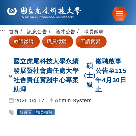
Toggle
:::
跳到主要內容
首頁
訊息公告
徵才公告
職員徵聘
教師徵聘
職員徵聘
工讀實習
國立虎尾科技大學永續
徵聘啟事
碩
發展暨社會責任處大學
公告至115
(
士
)
社會責任實踐中心專案
年4月30日
級
助理
止
日期：
發布者：
2026-04-17
Admin System
標籤：
校首頁：職員徵聘