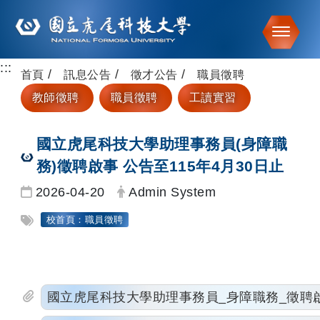
Toggle
:::
跳到主要內容
首頁
訊息公告
徵才公告
職員徵聘
教師徵聘
職員徵聘
工讀實習
國立虎尾科技大學助理事務員(身障職
務)徵聘啟事 公告至115年4月30日止
日期：
發布者：
2026-04-20
Admin System
標籤：
校首頁：職員徵聘
國立虎尾科技大學助理事務員_身障職務_徵聘啟事