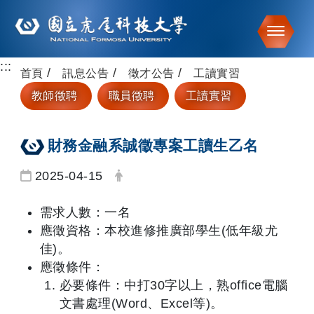
Toggle
:::
跳到主要內容
首頁
訊息公告
徵才公告
工讀實習
教師徵聘
職員徵聘
工讀實習
財務金融系誠徵專案工讀生乙名
日期：
發布者：
2025-04-15
需求人數：一名
應徵資格：本校進修推廣部學生(低年級尤
佳)。
應徵條件：
必要條件：中打30字以上，熟office電腦
文書處理(Word、Excel等)。