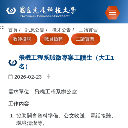
Toggle
:::
跳到主要內容
首頁
訊息公告
徵才公告
工讀實習
教師徵聘
職員徵聘
工讀實習
飛機工程系誠徵專案工讀生（大工1
名）
日期：
發布者：
2026-02-23
需求單位：飛機工程系辦公室
工作內容：
協助開會資料準備、公文收送、電話接聽、
環境清潔等。