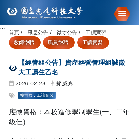
Toggle
:::
跳到主要內容
首頁
訊息公告
徵才公告
工讀實習
教師徵聘
職員徵聘
工讀實習
【經管組公告】資產經營管理組誠徵
大工讀生乙名
日期：
發布者：
2026-02-28
賴威秀
標籤：
校首頁：工讀實習
應徵資格：本校進修學制學生(一、二年
級佳)