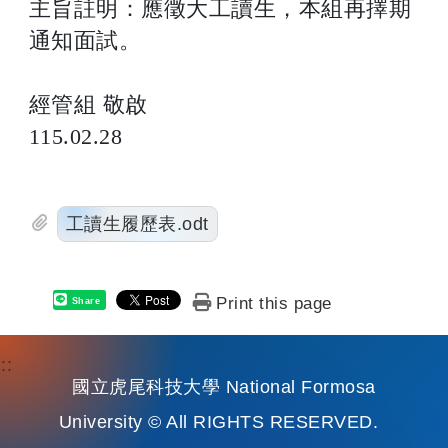
主旨註明：應徵大工讀生，本組再擇期
通知面試。
經管組 敬啟
115.02.28
工讀生履歷表.odt
Print this page
Share
:::
國立虎尾科技大學 National Formosa
University © All RIGHTS RESERVED.