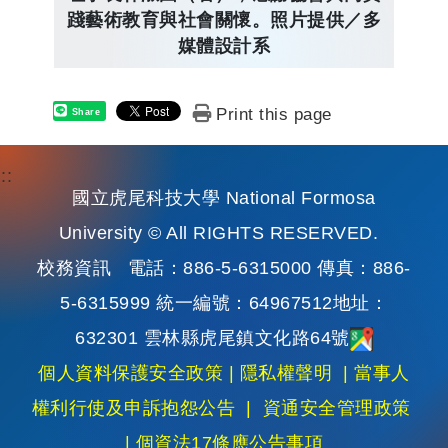
踐藝術教育與社會關懷。照片提供／多
媒體設計系
Print this page
Share
:::
國立虎尾科技大學 National Formosa
University © All RIGHTS RESERVED.
校務資訊
電話：886-5-6315000 傳真：886-
5-6315999 統一編號：64967512地址：
632301 雲林縣虎尾鎮文化路64號
個人資料保護安全政策
|
隱私權聲明
|
當事人
權利行使及申訴抱怨公告
|
資通安全管理政策
|
個資法17條應公告事項