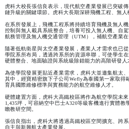
虎科大校長張信良表示，現代航空產業發展已突破傳
鏈升級的關鍵環節。虎科大長期深耕飛機工程、無人
在系所發展上，飛機工程系將持續培育飛機及無人機
控制與無人載具系統整合，培養可投入無人機、自駕
航務管理及無人機交通管理（UTM），補航空產業
隨著低軌衛星與太空產業發展，產業人才需求也已從
學院系所布局，透過跨系所的資源串聯，可使學生在
硬體整合、地面驗證與系統級除錯能力的高階研發人
為使學院發展更貼近產業需求，虎科大並邀集航太、
其中，經寶精密旗下子公司Wefly為泰國第一家取
育具國際維修標準與實務能力的航空維修人才。
硬體建置方面，虎科大高鐵校區將作為航空學院未來
1,435坪，可容納空中巴士A320等級客機進行
瞻教研空間。
張信良指出，虎科大將透過高鐵校區空間擴充、跨系
自主與新興航太產業發展。