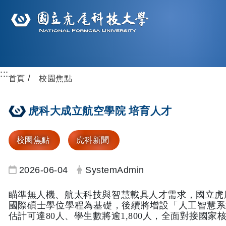
:::
首頁
校園焦點
虎科大成立航空學院 培育人才
校園焦點
虎科新聞
日期：
發布者：
2026-06-04
SystemAdmin
瞄準無人機、航太科技與智慧載具人才需求，國立虎
國際碩士學位學程為基礎，後續將增設「人工智慧系
估計可達80人、學生數將逾1,800人，全面對接國