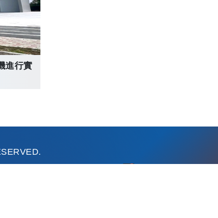
機進行實
RESERVED.
：632301 雲林縣虎尾鎮文化路64號
理政策
|
個資法17條應公告事項