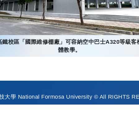
高鐵校區「國際維修棚廠」可容納空中巴士A320等級客
體教學。
 National Formosa University © All RIGHTS 
0 傳真：886-5-6315999 統一編號：64967512地址
權聲明
|
當事人權利行使及申訴抱怨公告
|
資通安全管