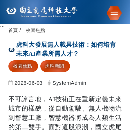
Toggle
:::
跳到主要內容
首頁
校園焦點
虎科大發展無人載具技術：如何培育
未來AI產業所需人才？
校園焦點
虎科新聞
日期：
發布者：
2026-06-03
SystemAdmin
不可諱言地，AI技術正在重新定義未來
城市的樣貌，從自動駕駛、無人機物流
到智慧工廠，智慧機器將成為人類生活
的第二雙手。面對這股浪潮，國立虎尾