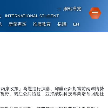
:::
網站導覽
Toggle
友
INTERNATIONAL STUDENT
訊
新聞專區
推廣教育
捐贈
EN
府兩岸政策」為題進行演講。邱垂正針對當前兩岸情勢
際視野、關注公共議題，並持續以科技專業培育回應社