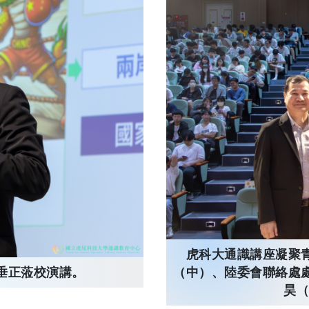
虎科大通識講座凝聚
垂正蒞校演講。
（中）、陸委會聯絡處
昊（