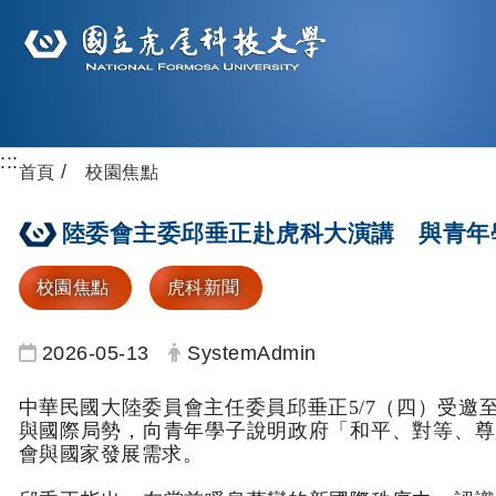
:::
首頁
校園焦點
陸委會主委邱垂正赴虎科大演講 與青年
校園焦點
虎科新聞
日期：
發布者：
2026-05-13
SystemAdmin
中華民國大陸委員會主任委員邱垂正5/7（四）受
與國際局勢，向青年學子說明政府「和平、對等、尊
會與國家發展需求。