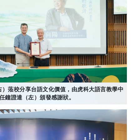
右）蒞校分享台語文化價值，由虎科大語言教學中
任鐘證達（左）頒發感謝狀。