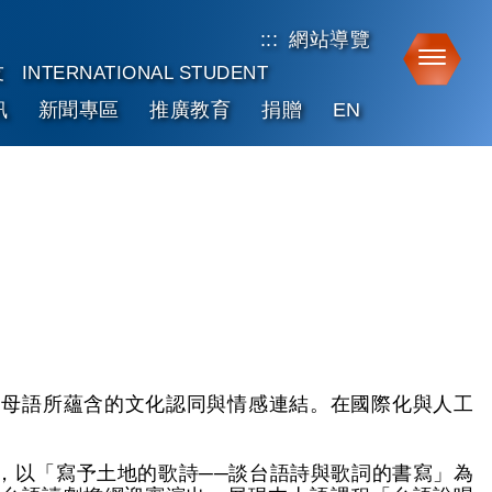
:::
網站導覽
Toggle
友
INTERNATIONAL STUDENT
訊
新聞專區
推廣教育
捐贈
EN
見母語所蘊含的文化認同與情感連結。在國際化與人工
，以「寫予土地的歌詩──談台語詩與歌詞的書寫」為