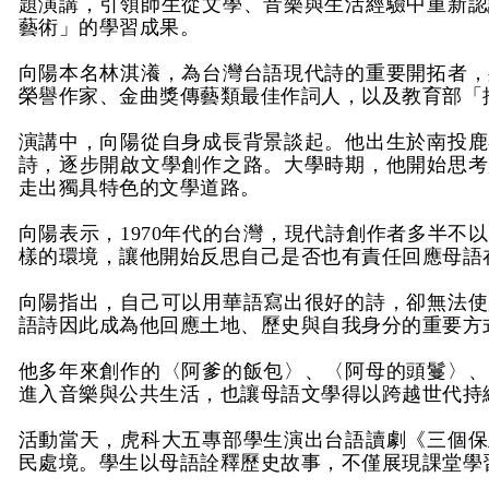
題演講，引領師生從文學、音樂與生活經驗中重新認
藝術」的學習成果。
向陽本名林淇瀁，為台灣台語現代詩的重要開拓者，
榮譽作家、金曲獎傳藝類最佳作詞人，以及教育部「
演講中，向陽從自身成長背景談起。他出生於南投鹿
詩，逐步開啟文學創作之路。大學時期，他開始思考
走出獨具特色的文學道路。
向陽表示，
1970
年代的台灣，現代詩創作者多半不以
樣的環境，讓他開始反思自己是否也有責任回應母語
向陽指出，自己可以用華語寫出很好的詩，卻無法使
語詩因此成為他回應土地、歷史與自我身分的重要方
他多年來創作的〈阿爹的飯包〉、〈阿母的頭鬘〉、
進入音樂與公共生活，也讓母語文學得以跨越世代持
活動當天，虎科大五專部學生演出台語讀劇《三個保
民處境。學生以母語詮釋歷史故事，不僅展現課堂學