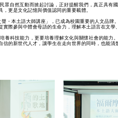
民眾自然互動而掀起討論，正好提醒我們，真正具有
具，更是文化記憶與價值認同的重要載體。
之聲・本土語大師講座」，已成為校園重要的人文品牌
從實際參與中體會母語的生命力，理解本土語言在文學
要培養科技能力，更要培養理解文化與關懷社會的能力
自信的新世代人才，讓學生在走向世界的同時，也能清