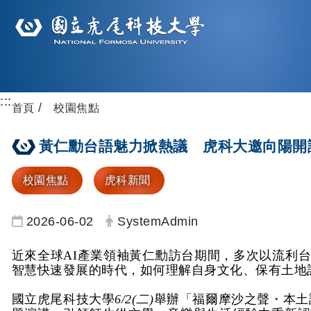
:::
首頁
校園焦點
黃仁勳台語魅力掀熱議 虎科大邀向陽開
校園焦點
虎科新聞
日期：
發布者：
2026-06-02
SystemAdmin
近來全球
AI
產業領袖黃仁勳訪台期間，多次以流利
智慧快速發展的時代，如何理解自身文化、保有土地
國立虎尾科技大學
6/2(
二
)
舉辦「福爾摩沙之聲・本土