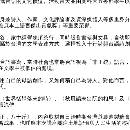
識台語的文化價值。活動當天並由虎科大五專部學生
身兼詩人、作家、文化評論者及資深媒體人等多重身
推展本土語言傑出貢獻獎」等重要榮譽。
谷，家中經營凍頂茶行，同時販售書籍與文具，自幼
屬於台灣的文學表達方式，選擇投入十行詩與台語詩
台語書寫，當時社會也常將台語視為「非正統」語言
在文學中被低估的處境。
用自己的母語創作，又如何稱自己為詩人。對他而言
式。
〈世界恬靜落來的時〉、〈秋風讀未出阮的相思〉及
續流傳。
正，八十斤》，內容取材自日治時期台灣蔗農遭製糖
習成果，也呼應本次講座關注土地記憶與人民生活的核