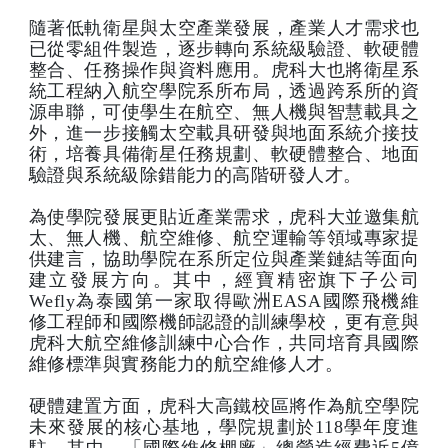
隨著低軌衛星與太空產業發展，產業人才需求也
已從零組件製造，逐步轉向系統級驗證、軟硬體
整合、任務操作與資料應用。虎科大也將衛星系
統工程納入航空學院系所布局，透過跨系所的資
源串聯，可使學生在航空、無人機與智慧載具之
外，進一步接觸太空載具研發與地面系統介接技
術，培養具備衛星任務規劃、軟硬體整合、地面
驗證與系統級除錯能力的高階研發人才。
為使學院發展更貼近產業需求，虎科大並邀集航
太、無人機、航空維修、航空運輸等領域專家提
供建言，協助學院在系所定位與產業鏈結等面向
建立發展方向。其中，經寶精密旗下子公司
Wefly為泰國第一家取得歐洲EASA國際飛機維
修工程師和國際機師認證的訓練學校，更有意與
虎科大航空維修訓練中心合作，共同培育具國際
維修標準與實務能力的航空維修人才。
硬體建置方面，虎科大高鐵校區將作為航空學院
未來發展的核心基地，學院規劃於118學年度進
駐。其中，「國際維修棚廠」總營造經費近5億