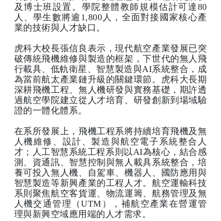
及博士班設置。學院整體教師規模估計可達80
人、學生數將逾1,800人，全面對接國家核心產
業的技術與人才缺口。
虎科大校長張信良表示，現代航空產業發展已突
破傳統飛機維修與製造的框架，下世代的無人飛
行載具、低軌衛星、智慧製造與AI系統整合，成
為當前航太產業鏈升級的關鍵環節。虎科大長期
深耕飛機工程、無人機研發與實務基礎，期許透
過航空學院建立從人才培育、研發創新到場域驗
證的一體化體系。
在系所發展上，飛機工程系將持續培育飛機及無
人機維修、設計、製造與航空電子系統整合人
才；人工智慧系統工程系則以AI為核心，結合感
測、資通訊、智慧控制與無人載具系統整合，培
養可投入無人機、自駕車、機器人、國防應用與
智慧製造等新興產業的工程人才。航空運輸科技
系則聚焦航空客貨運、物流運籌、航務管理及無
人機交通管理（UTM），補航空產業在營運管
理與新興空域應用端的人才需求。