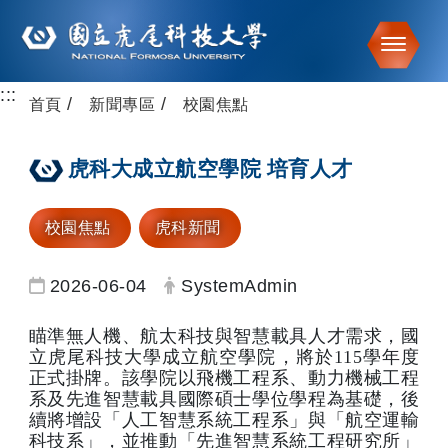
Toggle
:::
跳到主要內容
首頁
新聞專區
校園焦點
虎科大成立航空學院 培育人才
校園焦點
虎科新聞
日期：
發布者：
2026-06-04
SystemAdmin
瞄準無人機、航太科技與智慧載具人才需求，國
立虎尾科技大學成立航空學院，將於115學年度
正式掛牌。該學院以飛機工程系、動力機械工程
系及先進智慧載具國際碩士學位學程為基礎，後
續將增設「人工智慧系統工程系」與「航空運輸
科技系」，並推動「先進智慧系統工程研究所」