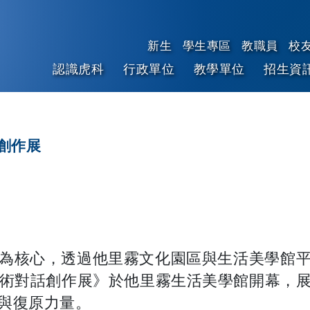
新生
學生專區
教職員
校
認識虎科
行政單位
教學單位
招生資
跳到主要內容
創作展
為核心，透過他里霧文化園區與生活美學館
」藝術對話創作展》於他里霧生活美學館開幕，
與復原力量。