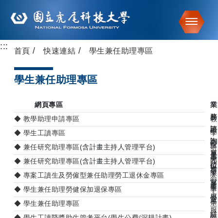
Toggle
:::
跳到主要內容
首頁
快速連結
學生兼任助理專區
學生兼任助理專區
網頁專區
業
務
◆ 教學助理申請專區
教
諮
學
◆ 學生工讀專區
學
詢
發
生
◆ 兼任研究助理專區
(含計畫主持人管理平台)
研
單
展
事
究
◆ 兼任研究助理專區
(含計畫主持人管理平台)
國
位
中
務
發
際
◆ 專案工讀生及勞僱型兼任助理勞工退休金專區
人
心
處
展
產
事
◆ 學生兼任助理勞健保加退保專區
事
處
學
室
務
◆ 學生兼任助理專區
主
服
組
計
◆ 學生工讀暨獎助生管考平台(學生公費/深耕計畫)
學