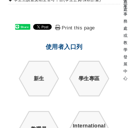
務
室
生
處
事
務
Print this page
Share
處
或
教
使用者入口列
學
發
展
中
新生
學生專區
心
International