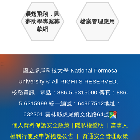
展翅飛翔．圓
夢助學專案募
檔案管理應用
款網
:::
國立虎尾科技大學 National Formosa
University © All RIGHTS RESERVED.
校務資訊
電話：886-5-6315000 傳真：886-
5-6315999 統一編號：64967512地址：
632301 雲林縣虎尾鎮文化路64號
個人資料保護安全政策
|
隱私權聲明
|
當事人
權利行使及申訴抱怨公告
|
資通安全管理政策