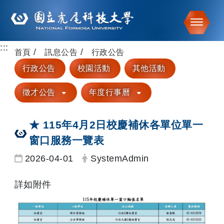
Toggle
:::
跳到主要內容
首頁
訊息公告
行政公告
行政公告
校園活動
其他活動
徵才公告
年度行事曆
★ 115年4月2日校慶補休各單位單一
窗口服務一覽表
日期：
發布者：
2026-04-01
SystemAdmin
詳如附件