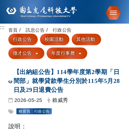
Toggle
:::
跳到主要內容
首頁
訊息公告
行政公告
行政公告
校園活動
其他活動
徵才公告
年度行事曆
【出納組公告】114學年度第2學期「日
間部」就學貸款學生分別於115年5月28
日及29日退費公告
日期：
發布者：
2026-05-25
賴威秀
標籤：
校首頁：行政公告
說明：