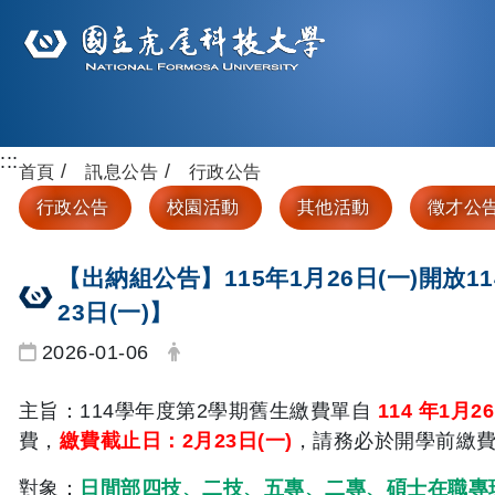
:::
首頁
訊息公告
行政公告
行政公告
校園活動
其他活動
徵才公
【出納組公告】115年1月26日(一)開放
23日(一)】
日期：
發布者：
2026-01-06
主旨：114學年度第2學期舊生繳費單自
114 年1月26
費，
繳費截止
日：2月23日(一)
，請務必於開學前繳
對象：
日間部四技、二技、五專、二專、碩士在職專