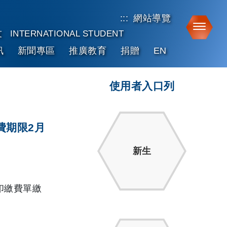
:::
網站導覽
Toggle
友
INTERNATIONAL STUDENT
訊
新聞專區
推廣教育
捐贈
EN
使用者入口列
費期限2月
新生
印繳費單繳