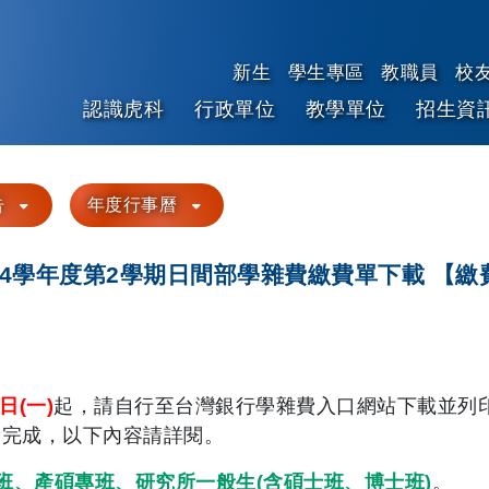
新生
學生專區
教職員
校
認識虎科
行政單位
教學單位
招生資
跳到主要內容
告
年度行事曆
114學年度第2學期日間部學雜費繳費單下載 【繳
日(一)
起，
請自行至台灣銀行學雜費入口網站下載並列
費完成，
以下內容請詳閱。
班、產碩專班、
研究所一般生(含碩士班、博士班)
。