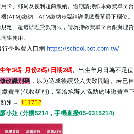
信用卡、
郵局及便利超商繳納。
逾期請持紙本繳費單至台
機(ATM)繳納，
ATM繳納步驟請詳見繳費單最下欄位。
知規定，
超過辦理貸款期限，請勿持繳費單至台銀辦理貸
單同學使用。
銀行學雜費入口網
https://school.bot.com.tw/
生年3碼+月份2碼+
日期2碼
。出生年月日為不足位
修改識別碼
，以免造成後續登入失敗問題。
若已
繳費單(代收類別)，
電洽承辦人協助處理繳費單
收類別→
111752
。
 廖小姐
(分機5214，手機直撥05-6315214)