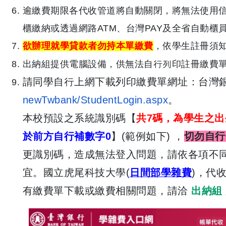
逾繳費期限各代收管道將自動關閉，將無法使用
櫃繳納或透過網路ATM、
台灣PAY及全省自動櫃員
欲辦理就學貸款者勿持本單繳費
，依學生註冊須
出納組提供電腦設備，供無法自行列印註冊繳費
請
同學自行上網下載列印繳費單網址：台灣
newTwbank/StudentLogin.aspx
。
本校預設之系統識別碼【
共7碼，為學生之出
於前方自行補數字0
】(
範例如下) ，
切勿自行
更識別碼，造成無法登入問題，
請依各項不同
宜。國立虎尾科技大學(
日間
部學雜費
)，代
有繳費單下載或繳費相關問題，請洽
出納組