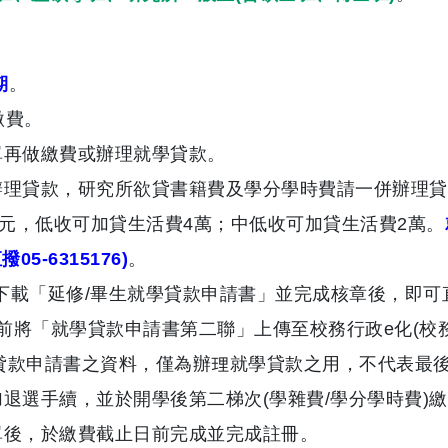
期
。
繳費。
單再做繳費或辦理就學貸款。
辦理貸款，
研究所欲貸書籍費及學分學時費請一併辦理貸
0元，
低收可加貸生活費4萬；中低收可加貸生活費2萬。
5-6315176)
。
系統下載「延修/畢生就學貸款申請書」並完成核章後，
即可
)前將「就學貸款申請書第二聯」上傳至校務行政e化(
校務
貸款申請書之資料，
僅為辦理就學貸款之用，不代表最
加退選手續，
並於開學後第二梯次(學雜費/學分學時費)
繳
單後，
於繳費截止日前完成並完成註冊。