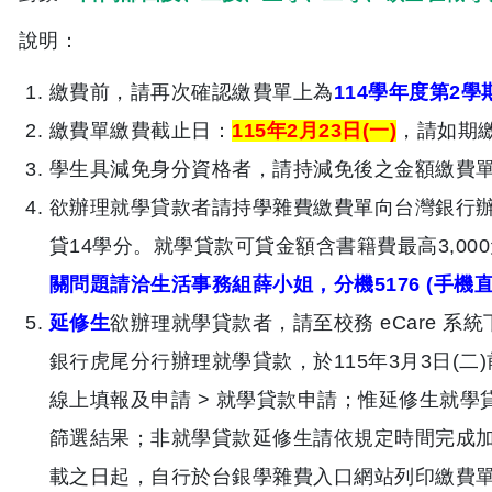
說明：
繳費前，請再次確認繳費單上為
114學年度第2學
繳費單繳費截止日：
115年2月23日(一)
，請如期
學生具減免身分資格者，
請持減免後之金額繳費
欲辦理就學貸款者請持學雜費繳費單向台灣銀行
貸14學分。就學貸款可貸金額含書籍費最高3,00
關問
題請洽生活事務組薛小姐，分機5176 (手機直撥0
延修生
欲辦理就學貸款者，請至校務 eCare 
銀行虎尾分行辦理就學貸款，於115年3月3日(
二
線上填報及申請 > 就學貸款申請；惟延修生就學
篩選結果；
非就學貸款延修生請依規定時間完成
載之日起，自行於台銀學雜費入口網站列印繳費