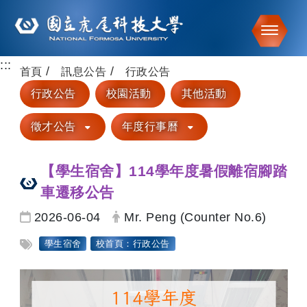
Toggle
:::
跳到主要內容
首頁
訊息公告
行政公告
行政公告
校園活動
其他活動
徵才公告
年度行事曆
【學生宿舍】114學年度暑假離宿腳踏
車遷移公告
日期：
發布者：
2026-06-04
Mr. Peng (Counter No.6)
標籤：
學生宿舍
校首頁：行政公告