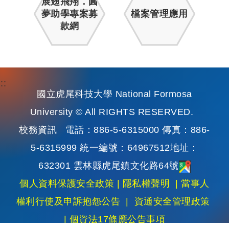
展翅飛翔．圓
夢助學專案募
檔案管理應用
款網
:::
國立虎尾科技大學 National Formosa
University © All RIGHTS RESERVED.
校務資訊
電話：886-5-6315000 傳真：886-
5-6315999 統一編號：64967512地址：
632301 雲林縣虎尾鎮文化路64號
個人資料保護安全政策
|
隱私權聲明
|
當事人
權利行使及申訴抱怨公告
|
資通安全管理政策
|
個資法17條應公告事項