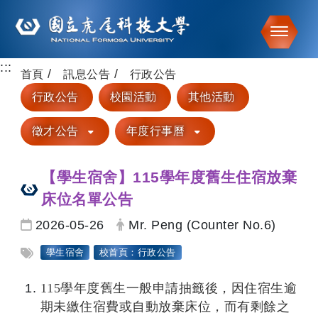
Toggle
:::
跳到主要內容
首頁
訊息公告
行政公告
行政公告
校園活動
其他活動
徵才公告
年度行事曆
【學生宿舍】115學年度舊生住宿放棄
床位名單公告
日期：
發布者：
2026-05-26
Mr. Peng (Counter No.6)
標籤：
學生宿舍
校首頁：行政公告
115
學年度舊生一般申請抽籤後，因住宿生逾
期未繳住宿費或自動放棄床位，而有剩餘之