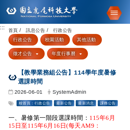
Toggle
:::
跳到主要內容
首頁
訊息公告
行政公告
行政公告
校園活動
其他活動
徵才公告
年度行事曆
【教學業務組公告】114學年度暑修
選課時間
日期：
發布者：
2026-06-01
SystemAdmin
標籤：
校首頁：行政公告
最新公告
最新消息
課務公告
一、
暑修第一階段選課時間：
115年6月
15日至115年6月16日(每天AM9：