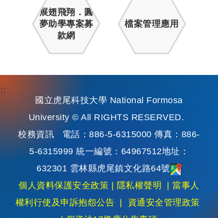
展翅飛翔．圓
夢助學專案募
檔案管理應用
款網
:::
國立虎尾科技大學 National Formosa
University © All RIGHTS RESERVED.
校務資訊
電話：886-5-6315000 傳真：886-
5-6315999 統一編號：64967512地址：
632301 雲林縣虎尾鎮文化路64號
個人資料保護安全政策
|
隱私權聲明
|
當事人
權利行使及申訴抱怨公告
|
資通安全管理政策