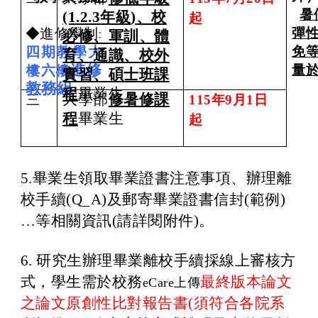
暑
(1.2.3
年級
)
、校
起
◆進修學制
:
彈
必修、軍訓、體
四期教學
大
免
育、通識、校外
進修
樓
六樓
量
實習、碩士班課
教務組
程
畢業生
大學部
修暑修課
三
11
5
年9月
1
日
程
畢業生
起
5.
畢業生領取畢業證書注意事項、辦理離
校手續(Q_A)及郵寄畢業證書信封(範例)
…
等相關資訊(請詳閱附件)。
6.
研究生辦理畢業離校手續採線上審核方
式，學生需於校務
最終版本論文
eCare
上傳
之論文原創性比對報告書(須符合各院系