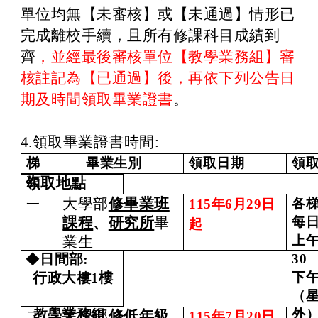
單位均無【未審核】或【未通過】情形已
完成離校手續，且所有修課科目成績到
齊
，並經最後審核單位【教學業務組】審
核註記為【已通過】後，再依下列公告日
期及時間領取畢業證書
。
4.
領取畢業證書時間:
梯
畢業生別
領取日期
領
次
領取地點
大學部
修畢業班
各
一
115
年
6
月
29
日
每
課程
、
研究所
畢
起
上午
業生
◆
日間部
:
30
行政大樓
1
樓
下午
（
教學業務組
外
大學部
修低年級
二
11
5
年7月
2
0
日