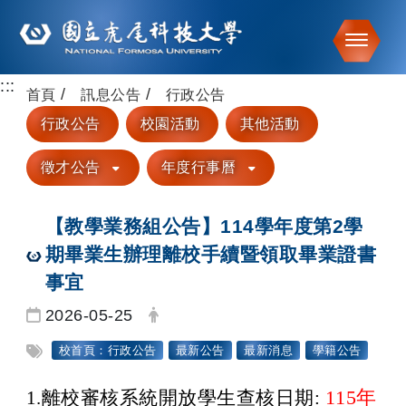
Toggle
:::
跳到主要內容
首頁
訊息公告
行政公告
行政公告
校園活動
其他活動
徵才公告
年度行事曆
【教學業務組公告】114學年度第2學
期畢業生辦理離校手續暨領取畢業證書
事宜
日期：
發布者：
2026-05-25
標籤：
校首頁：行政公告
最新公告
最新消息
學籍公告
115
年
1.
離校審核系統開放學生查核日期
: