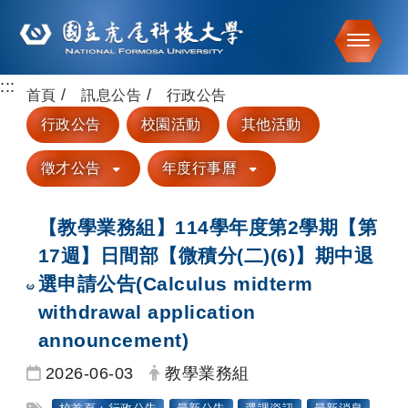
Toggle
:::
跳到主要內容
首頁
訊息公告
行政公告
行政公告
校園活動
其他活動
徵才公告
年度行事曆
【教學業務組】114學年度第2學期【第
17週】日間部【微積分(二)(6)】期中退
選申請公告(Calculus midterm
withdrawal application
announcement)
日期：
發布者：
2026-06-03
教學業務組
標籤：
校首頁：行政公告
最新公告
選課資訊
最新消息