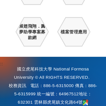
展翅飛翔．圓
夢助學專案募
檔案管理應用
款網
:::
國立虎尾科技大學 National Formosa
University © All RIGHTS RESERVED.
校務資訊
電話：886-5-6315000 傳真：886-
5-6315999 統一編號：64967512地址：
632301 雲林縣虎尾鎮文化路64號