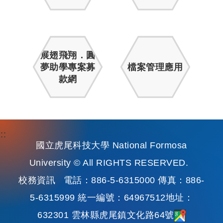
展翅飛翔．圓
夢助學專案募
檔案管理應用
款網
:::
國立虎尾科技大學 National Formosa
University © All RIGHTS RESERVED.
校務資訊
電話：886-5-6315000 傳真：886-
5-6315999 統一編號：64967512地址：
632301 雲林縣虎尾鎮文化路64號