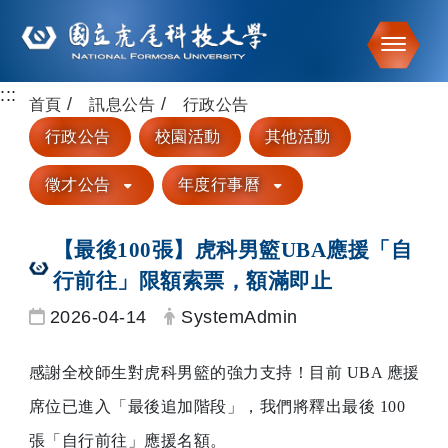
Toggle
:::
跳到主要內容
首頁
訊息公告
行政公告
行政公告
校園活動
其他活動
徵才公告
年度行事曆
【最後100張】虎科男籃UBA應援「自
行前往」限額索票，額滿即止
日期：
發布者：
2026-04-14
SystemAdmin
感謝全校師生對虎科男籃的強力支持！目前 UBA 應援
席位已進入「最後追加階段」，我們將釋出最後 100
張「自行前往」應援名額。