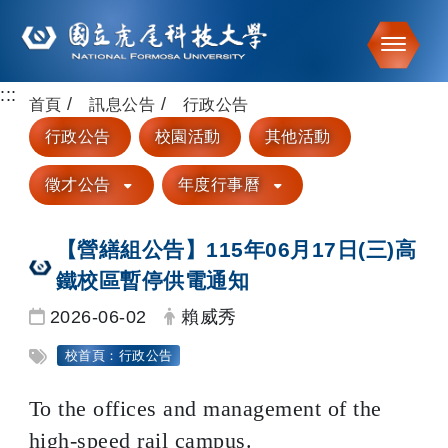
Toggle
:::
跳到主要內容
首頁
訊息公告
行政公告
行政公告
校園活動
其他活動
徵才公告
年度行事曆
【營繕組公告】115年06月17日(三)高
鐵校區暫停供電通知
日期：
發布者：
2026-06-02
賴威秀
標籤：
校首頁：行政公告
To the offices and management of the
high-speed rail campus.