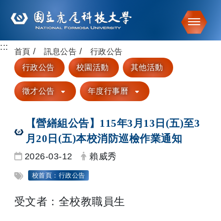
Toggle
:::
跳到主要內容
首頁
訊息公告
行政公告
行政公告
校園活動
其他活動
徵才公告
年度行事曆
【營繕組公告】115年3月13日(五)至3
月20日(五)本校消防巡檢作業通知
日期：
發布者：
2026-03-12
賴威秀
標籤：
校首頁：行政公告
受文者：全校教職員生