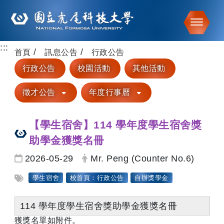
Toggle
:::
跳到主要內容
首頁
訊息公告
行政公告
行政公告
校園活動
其他活動
徵才公告
年度行事曆
【學生宿舍】114 學年度學生宿舍獎
助學金獲獎名冊
日期：
發布者：
2026-05-29
Mr. Peng (Counter No.6)
標籤：
學生宿舍
校首頁：行政公告
自辦獎學金
114 學年度學生宿舍獎助學金獲獎名冊
獲獎名單如附件。