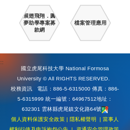
展翅飛翔．圓
夢助學專案募
檔案管理應用
款網
:::
國立虎尾科技大學 National Formosa
University © All RIGHTS RESERVED.
校務資訊
電話：886-5-6315000 傳真：886-
5-6315999 統一編號：64967512地址：
632301 雲林縣虎尾鎮文化路64號
個人資料保護安全政策
|
隱私權聲明
|
當事人
權利行使及申訴抱怨公告
|
資通安全管理政策