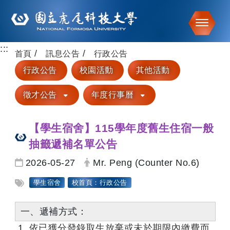
Toggle
:::
跳到主要內容
首頁
訊息公告
行政公告
行政公告
校園活動
其他活動
徵才公告
年度行事曆
【學生宿舍】115學年度舊生住宿一般
抽籤遞補名單公告
日期：
發布者：
2026-05-27
Mr. Peng (Counter No.6)
標籤：
學生宿舍
校首頁：行政公告
一、遞補方式：
依已獲分發錄取生放棄或未於期限內繳費而